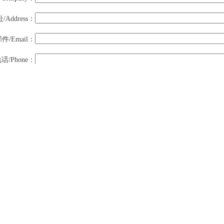
/Address：
件/Email：
话/Phone：
传真/Fax：
/Content：
 码/Code：
←为了防止恶意添加资料,请输入此