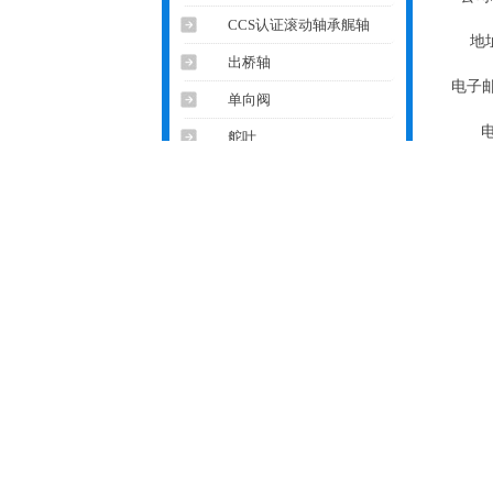
CCS认证滚动轴承艉轴
地址
出桥轴
电子邮
单向阀
电
舵叶
固定锚枕
横移绞车
内容
活动锚枕
进出桥卷扬机
锚机
验 证
蘑菇头
皮带托辘
皮带压轮
沙闸