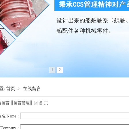
1
2
置:
首页
->
在线留言
看留言
║
留言管理
║
回 首 页
姓名/Name：
Company：